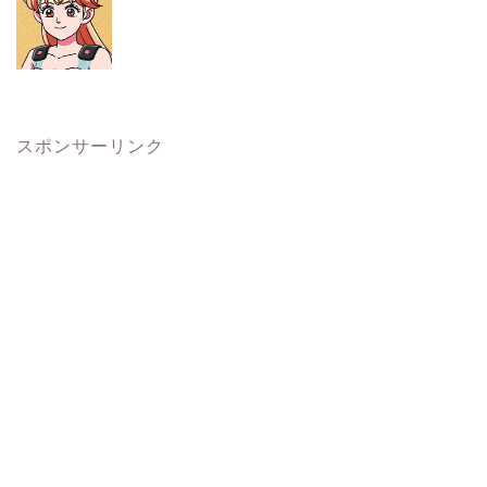
スポンサーリンク