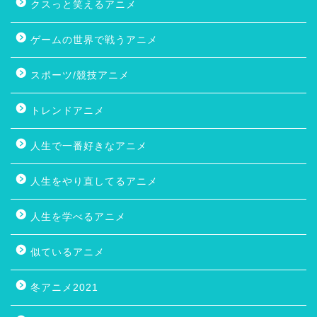
クスっと笑えるアニメ
ゲームの世界で戦うアニメ
スポーツ/競技アニメ
トレンドアニメ
人生で一番好きなアニメ
人生をやり直してるアニメ
人生を学べるアニメ
似ているアニメ
冬アニメ2021