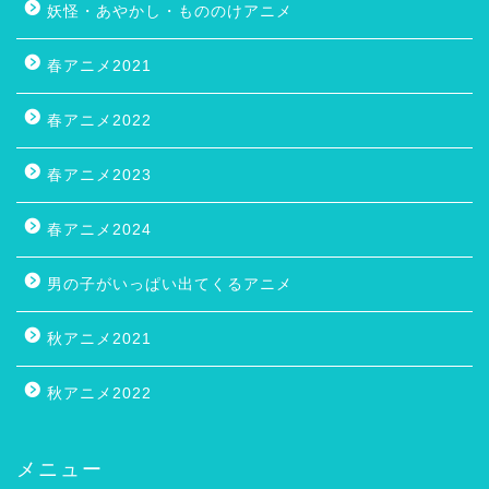
妖怪・あやかし・もののけアニメ
春アニメ2021
春アニメ2022
春アニメ2023
春アニメ2024
男の子がいっぱい出てくるアニメ
秋アニメ2021
秋アニメ2022
メニュー