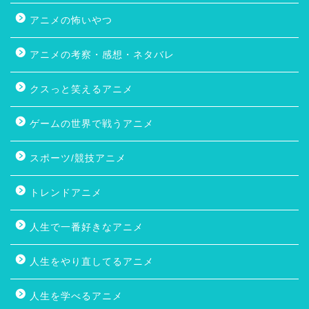
アニメの怖いやつ
アニメの考察・感想・ネタバレ
クスっと笑えるアニメ
ゲームの世界で戦うアニメ
スポーツ/競技アニメ
トレンドアニメ
人生で一番好きなアニメ
人生をやり直してるアニメ
人生を学べるアニメ