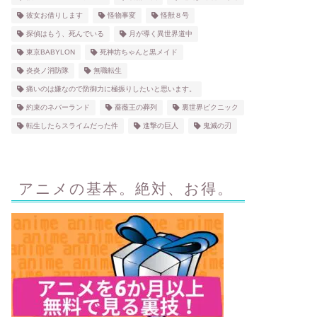
彼女お借りします
怪物事変
怪獣８号
探偵はもう、死んでいる
月が導く異世界道中
東京BABYLON
死神坊ちゃんと黒メイド
炎炎ノ消防隊
無職転生
痛いのは嫌なので防御力に極振りしたいと思います。
約束のネバーランド
薔薇王の葬列
裏世界ピクニック
転生したらスライムだった件
進撃の巨人
鬼滅の刃
アニメの基本。絶対、お得。