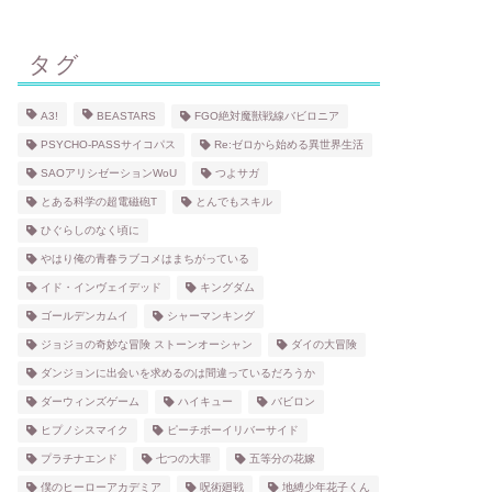
タグ
A3!
BEASTARS
FGO絶対魔獣戦線バビロニア
PSYCHO-PASSサイコパス
Re:ゼロから始める異世界生活
SAOアリシゼーションWoU
つよサガ
とある科学の超電磁砲T
とんでもスキル
ひぐらしのなく頃に
やはり俺の青春ラブコメはまちがっている
イド・インヴェイデッド
キングダム
ゴールデンカムイ
シャーマンキング
ジョジョの奇妙な冒険 ストーンオーシャン
ダイの大冒険
ダンジョンに出会いを求めるのは間違っているだろうか
ダーウィンズゲーム
ハイキュー
バビロン
ヒプノシスマイク
ピーチボーイリバーサイド
プラチナエンド
七つの大罪
五等分の花嫁
僕のヒーローアカデミア
呪術廻戦
地縛少年花子くん