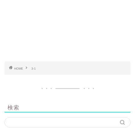
HOME
3-1
検索