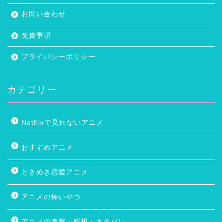
お問い合わせ
免責事項
プライバシーポリシー
カテゴリー
Netflixで見れないアニメ
おすすめアニメ
ときめき恋愛アニメ
アニメの怖いやつ
アニメの考察・感想・ネタバレ