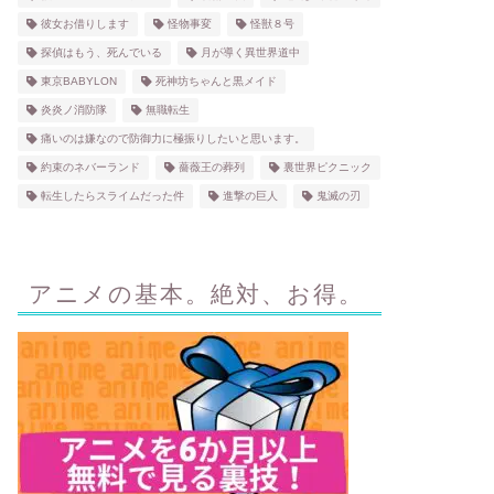
彼女お借りします
怪物事変
怪獣８号
探偵はもう、死んでいる
月が導く異世界道中
東京BABYLON
死神坊ちゃんと黒メイド
炎炎ノ消防隊
無職転生
痛いのは嫌なので防御力に極振りしたいと思います。
約束のネバーランド
薔薇王の葬列
裏世界ピクニック
転生したらスライムだった件
進撃の巨人
鬼滅の刃
アニメの基本。絶対、お得。