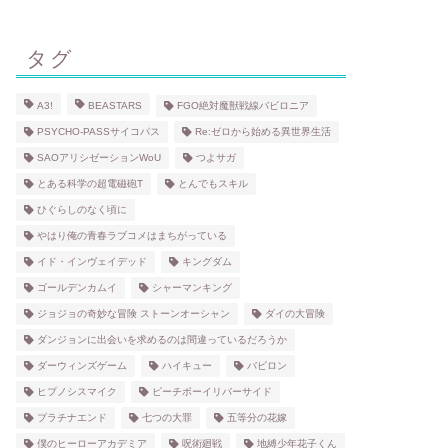
タグ
A3!
BEASTARS
FGO絶対魔獣戦線バビロニア
PSYCHO-PASSサイコパス
Re:ゼロから始める異世界生活
SAOアリシゼーションWoU
つよサガ
とある科学の超電磁砲T
とんでもスキル
ひぐらしのなく頃に
やはり俺の青春ラブコメはまちがっている
イド・インヴェイデッド
キングダム
ゴールデンカムイ
シャーマンキング
ジョジョの奇妙な冒険 ストーンオーシャン
ダイの大冒険
ダンジョンに出会いを求めるのは間違っているだろうか
ダーウィンズゲーム
ハイキュー
バビロン
ヒプノシスマイク
ピーチボーイリバーサイド
プラチナエンド
七つの大罪
五等分の花嫁
僕のヒーローアカデミア
呪術廻戦
地縛少年花子くん