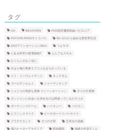
タグ
A3!
BEASTARS
FGO絶対魔獣戦線バビロニア
PSYCHO-PASSサイコパス
Re:ゼロから始める異世界生活
SAOアリシゼーションWoU
つよサガ
とある科学の超電磁砲T
とんでもスキル
ひぐらしのなく頃に
やはり俺の青春ラブコメはまちがっている
イド・インヴェイデッド
キングダム
ゴールデンカムイ
シャーマンキング
ジョジョの奇妙な冒険 ストーンオーシャン
ダイの大冒険
ダンジョンに出会いを求めるのは間違っているだろうか
ダーウィンズゲーム
ハイキュー
バビロン
ヒプノシスマイク
ピーチボーイリバーサイド
プラチナエンド
七つの大罪
五等分の花嫁
僕のヒーローアカデミア
呪術廻戦
地縛少年花子くん