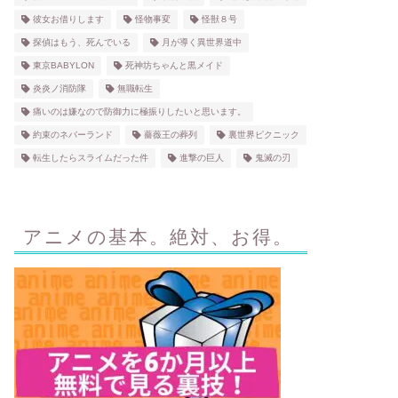
彼女お借りします
怪物事変
怪獣８号
探偵はもう、死んでいる
月が導く異世界道中
東京BABYLON
死神坊ちゃんと黒メイド
炎炎ノ消防隊
無職転生
痛いのは嫌なので防御力に極振りしたいと思います。
約束のネバーランド
薔薇王の葬列
裏世界ピクニック
転生したらスライムだった件
進撃の巨人
鬼滅の刃
アニメの基本。絶対、お得。