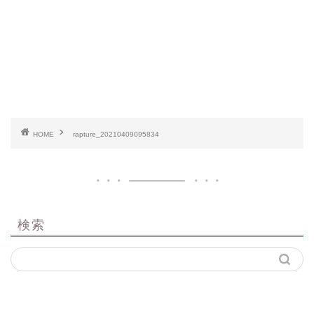
HOME
rapture_20210409095834
検索