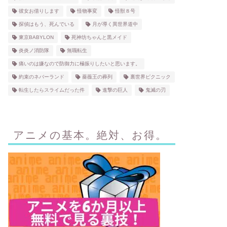
彼女お借りします
怪物事変
怪獣８号
探偵はもう、死んでいる
月が導く異世界道中
東京BABYLON
死神坊ちゃんと黒メイド
炎炎ノ消防隊
無職転生
痛いのは嫌なので防御力に極振りしたいと思います。
約束のネバーランド
薔薇王の葬列
裏世界ピクニック
転生したらスライムだった件
進撃の巨人
鬼滅の刃
アニメの基本。絶対、お得。