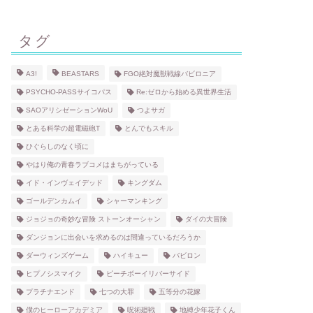
タグ
A3!
BEASTARS
FGO絶対魔獣戦線バビロニア
PSYCHO-PASSサイコパス
Re:ゼロから始める異世界生活
SAOアリシゼーションWoU
つよサガ
とある科学の超電磁砲T
とんでもスキル
ひぐらしのなく頃に
やはり俺の青春ラブコメはまちがっている
イド・インヴェイデッド
キングダム
ゴールデンカムイ
シャーマンキング
ジョジョの奇妙な冒険 ストーンオーシャン
ダイの大冒険
ダンジョンに出会いを求めるのは間違っているだろうか
ダーウィンズゲーム
ハイキュー
バビロン
ヒプノシスマイク
ピーチボーイリバーサイド
プラチナエンド
七つの大罪
五等分の花嫁
僕のヒーローアカデミア
呪術廻戦
地縛少年花子くん