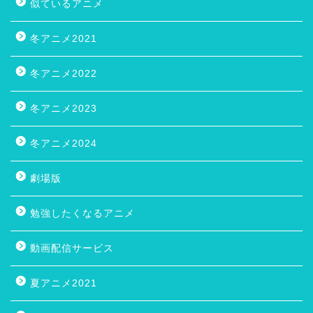
似ているアニメ
冬アニメ2021
冬アニメ2022
冬アニメ2023
冬アニメ2024
劇場版
勉強したくなるアニメ
動画配信サービス
夏アニメ2021