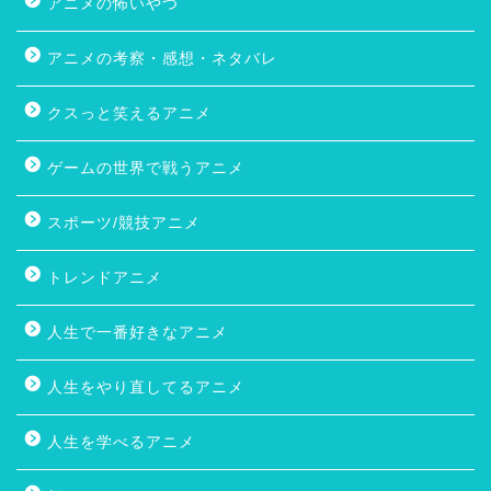
アニメの怖いやつ
アニメの考察・感想・ネタバレ
クスっと笑えるアニメ
ゲームの世界で戦うアニメ
スポーツ/競技アニメ
トレンドアニメ
人生で一番好きなアニメ
人生をやり直してるアニメ
人生を学べるアニメ