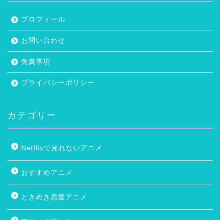
プロフィール
お問い合わせ
免責事項
プライバシーポリシー
カテゴリー
Netflixで見れないアニメ
おすすめアニメ
ときめき恋愛アニメ