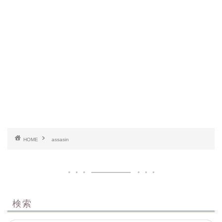
HOME
assasin
検索