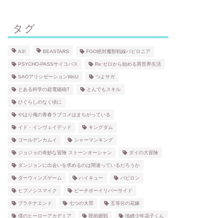
タグ
A3!
BEASTARS
FGO絶対魔獣戦線バビロニア
PSYCHO-PASSサイコパス
Re:ゼロから始める異世界生活
SAOアリシゼーションWoU
つよサガ
とある科学の超電磁砲T
とんでもスキル
ひぐらしのなく頃に
やはり俺の青春ラブコメはまちがっている
イド・インヴェイデッド
キングダム
ゴールデンカムイ
シャーマンキング
ジョジョの奇妙な冒険 ストーンオーシャン
ダイの大冒険
ダンジョンに出会いを求めるのは間違っているだろうか
ダーウィンズゲーム
ハイキュー
バビロン
ヒプノシスマイク
ピーチボーイリバーサイド
プラチナエンド
七つの大罪
五等分の花嫁
僕のヒーローアカデミア
呪術廻戦
地縛少年花子くん