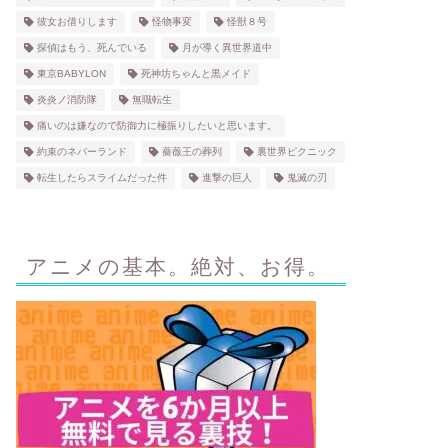
彼女お借りします
怪物事変
怪獣８号
探偵はもう、死んでいる
月が導く異世界道中
東京BABYLON
死神坊ちゃんと黒メイド
炎炎ノ消防隊
無職転生
痛いのは嫌なので防御力に極振りしたいと思います。
約束のネバーランド
薔薇王の葬列
裏世界ピクニック
転生したらスライムだった件
進撃の巨人
鬼滅の刃
アニメの基本。絶対、お得。