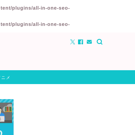
nt/plugins/all-in-one-seo-
nt/plugins/all-in-one-seo-
アニメ