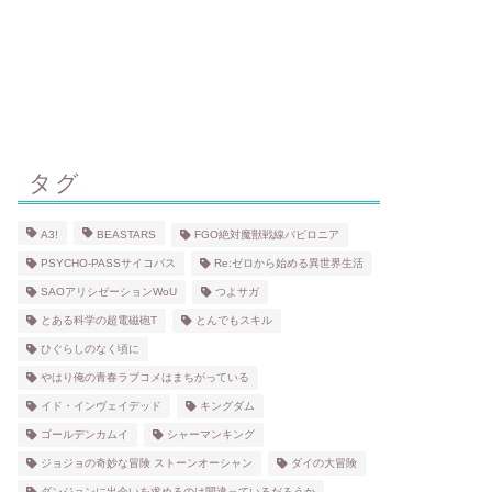
タグ
A3!
BEASTARS
FGO絶対魔獣戦線バビロニア
PSYCHO-PASSサイコパス
Re:ゼロから始める異世界生活
SAOアリシゼーションWoU
つよサガ
とある科学の超電磁砲T
とんでもスキル
ひぐらしのなく頃に
やはり俺の青春ラブコメはまちがっている
イド・インヴェイデッド
キングダム
ゴールデンカムイ
シャーマンキング
ジョジョの奇妙な冒険 ストーンオーシャン
ダイの大冒険
ダンジョンに出会いを求めるのは間違っているだろうか