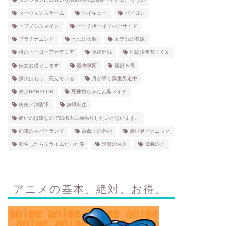
ダーウィンズゲーム
ハイキュー
バビロン
ヒプノシスマイク
ピーチボーイリバーサイド
プラチナエンド
七つの大罪
五等分の花嫁
僕のヒーローアカデミア
呪術廻戦
地縛少年花子くん
彼女お借りします
怪物事変
怪獣８号
探偵はもう、死んでいる
月が導く異世界道中
東京BABYLON
死神坊ちゃんと黒メイド
炎炎ノ消防隊
無職転生
痛いのは嫌なので防御力に極振りしたいと思います。
約束のネバーランド
薔薇王の葬列
裏世界ピクニック
転生したらスライムだった件
進撃の巨人
鬼滅の刃
アニメの基本。絶対、お得。