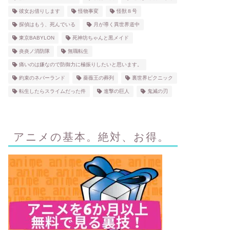
彼女お借りします
怪物事変
怪獣８号
探偵はもう、死んでいる
月が導く異世界道中
東京BABYLON
死神坊ちゃんと黒メイド
炎炎ノ消防隊
無職転生
痛いのは嫌なので防御力に極振りしたいと思います。
約束のネバーランド
薔薇王の葬列
裏世界ピクニック
転生したらスライムだった件
進撃の巨人
鬼滅の刃
アニメの基本。絶対、お得。