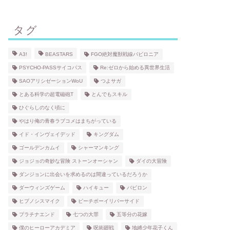
タグ
A3!
BEASTARS
FGO絶対魔獣戦線バビロニア
PSYCHO-PASSサイコパス
Re:ゼロから始める異世界生活
SAOアリシゼーションWoU
つよサガ
とある科学の超電磁砲T
とんでもスキル
ひぐらしのなく頃に
やはり俺の青春ラブコメはまちがっている
イド・インヴェイデッド
キングダム
ゴールデンカムイ
シャーマンキング
ジョジョの奇妙な冒険 ストーンオーシャン
ダイの大冒険
ダンジョンに出会いを求めるのは間違っているだろうか
ダーウィンズゲーム
ハイキュー
バビロン
ヒプノシスマイク
ピーチボーイリバーサイド
プラチナエンド
七つの大罪
五等分の花嫁
僕のヒーローアカデミア
呪術廻戦
地縛少年花子くん