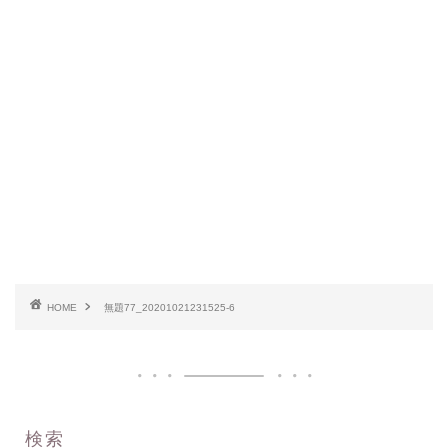
HOME
無題77_20201021231525-6
検索