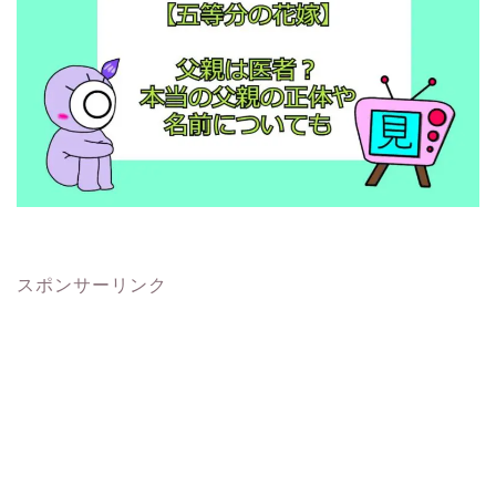
スポンサーリンク