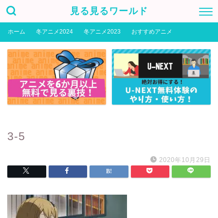
見る見るワールド
ホーム
冬アニメ2024
冬アニメ2023
おすすめアニメ
3-5
2020年10月29日