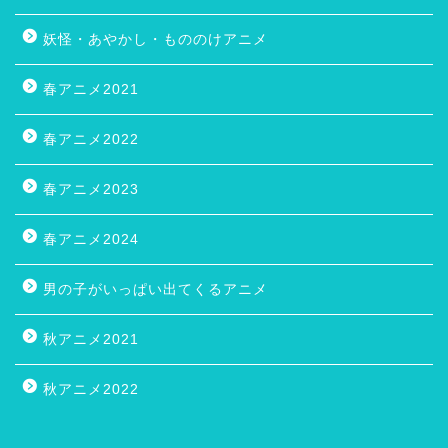
妖怪・あやかし・もののけアニメ
春アニメ2021
春アニメ2022
春アニメ2023
春アニメ2024
男の子がいっぱい出てくるアニメ
秋アニメ2021
秋アニメ2022