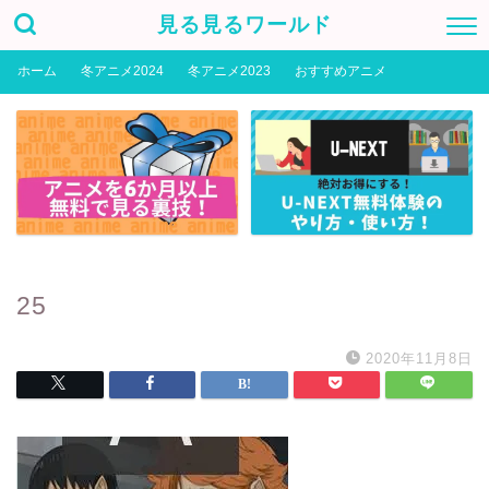
見る見るワールド
ホーム
冬アニメ2024
冬アニメ2023
おすすめアニメ
25
2020年11月8日