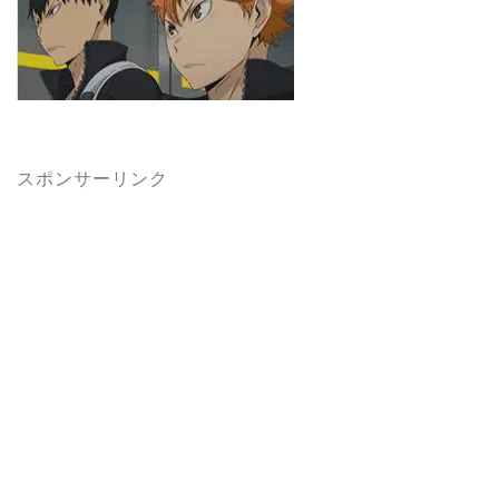
スポンサーリンク