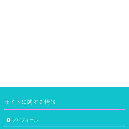
サイトに関する情報
プロフィール