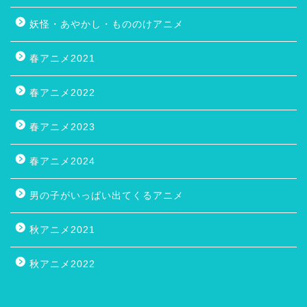
妖怪・あやかし・もののけアニメ
春アニメ2021
春アニメ2022
春アニメ2023
春アニメ2024
男の子がいっぱい出てくるアニメ
秋アニメ2021
秋アニメ2022