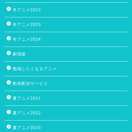
冬アニメ2022
冬アニメ2023
冬アニメ2024
劇場版
勉強したくなるアニメ
動画配信サービス
夏アニメ2021
夏アニメ2022
夏アニメ2023