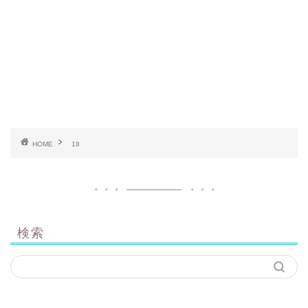
HOME
18
検索