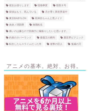
彼女お借りします
怪物事変
怪獣８号
探偵はもう、死んでいる
月が導く異世界道中
東京BABYLON
死神坊ちゃんと黒メイド
炎炎ノ消防隊
無職転生
痛いのは嫌なので防御力に極振りしたいと思います。
約束のネバーランド
薔薇王の葬列
裏世界ピクニック
転生したらスライムだった件
進撃の巨人
鬼滅の刃
アニメの基本。絶対、お得。