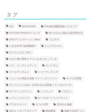
タグ
A3!
BEASTARS
FGO絶対魔獣戦線バビロニア
PSYCHO-PASSサイコパス
Re:ゼロから始める異世界生活
SAOアリシゼーションWoU
つよサガ
とある科学の超電磁砲T
とんでもスキル
ひぐらしのなく頃に
やはり俺の青春ラブコメはまちがっている
イド・インヴェイデッド
キングダム
ゴールデンカムイ
シャーマンキング
ジョジョの奇妙な冒険 ストーンオーシャン
ダイの大冒険
ダンジョンに出会いを求めるのは間違っているだろうか
ダーウィンズゲーム
ハイキュー
バビロン
ヒプノシスマイク
ピーチボーイリバーサイド
プラチナエンド
七つの大罪
五等分の花嫁
僕のヒーローアカデミア
呪術廻戦
地縛少年花子くん