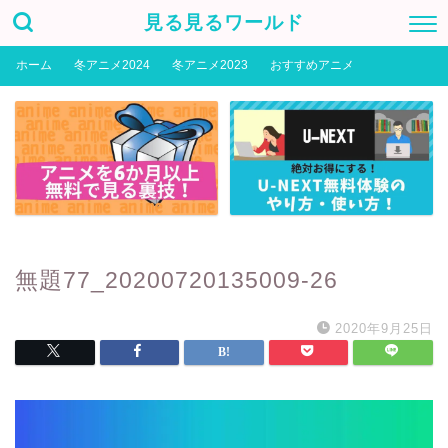
見る見るワールド
ホーム
冬アニメ2024
冬アニメ2023
おすすめアニメ
無題77_20200720135009-26
2020年9月25日