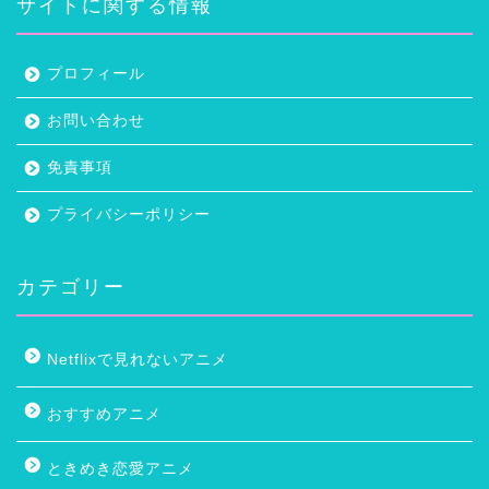
サイトに関する情報
プロフィール
お問い合わせ
免責事項
プライバシーポリシー
カテゴリー
Netflixで見れないアニメ
おすすめアニメ
ときめき恋愛アニメ