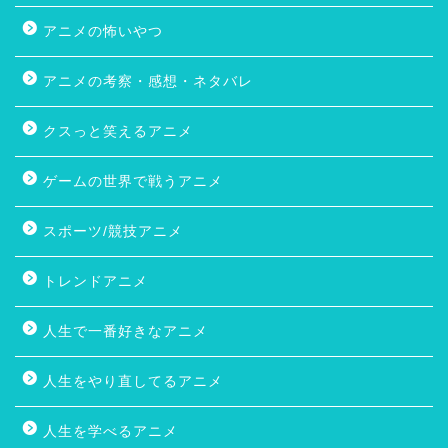
アニメの怖いやつ
アニメの考察・感想・ネタバレ
クスっと笑えるアニメ
ゲームの世界で戦うアニメ
スポーツ/競技アニメ
トレンドアニメ
人生で一番好きなアニメ
人生をやり直してるアニメ
人生を学べるアニメ