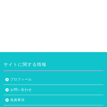
サイトに関する情報
プロフィール
お問い合わせ
免責事項