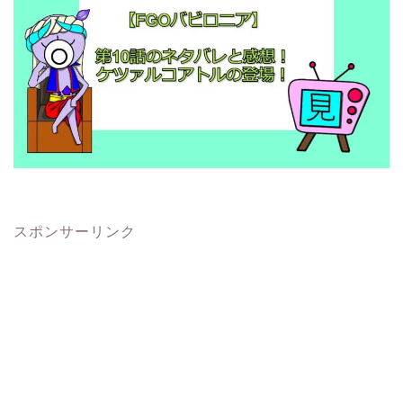
スポンサーリンク