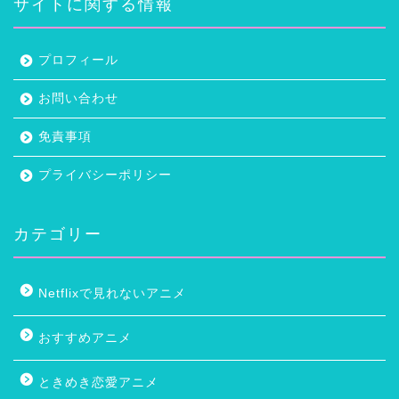
サイトに関する情報
プロフィール
お問い合わせ
免責事項
プライバシーポリシー
カテゴリー
Netflixで見れないアニメ
おすすめアニメ
ときめき恋愛アニメ