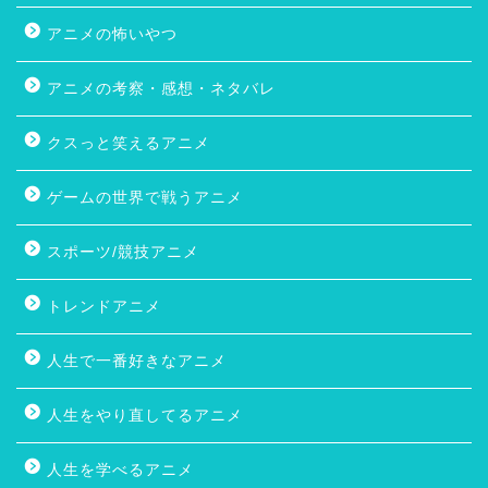
アニメの怖いやつ
アニメの考察・感想・ネタバレ
クスっと笑えるアニメ
ゲームの世界で戦うアニメ
スポーツ/競技アニメ
トレンドアニメ
人生で一番好きなアニメ
人生をやり直してるアニメ
人生を学べるアニメ