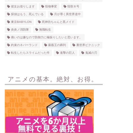
彼女お借りします
怪物事変
怪獣８号
探偵はもう、死んでいる
月が導く異世界道中
東京BABYLON
死神坊ちゃんと黒メイド
炎炎ノ消防隊
無職転生
痛いのは嫌なので防御力に極振りしたいと思います。
約束のネバーランド
薔薇王の葬列
裏世界ピクニック
転生したらスライムだった件
進撃の巨人
鬼滅の刃
アニメの基本。絶対、お得。