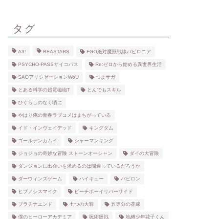
タグ
A3!
BEASTARS
FGO絶対魔獣戦線バビロニア
PSYCHO-PASSサイコパス
Re:ゼロから始める異世界生活
SAOアリシゼーションWoU
つよサガ
とある科学の超電磁砲T
とんでもスキル
ひぐらしのなく頃に
やはり俺の青春ラブコメはまちがっている
イド・インヴェイデッド
キングダム
ゴールデンカムイ
シャーマンキング
ジョジョの奇妙な冒険 ストーンオーシャン
ダイの大冒険
ダンジョンに出会いを求めるのは間違っているだろうか
ダーウィンズゲーム
ハイキュー
バビロン
ヒプノシスマイク
ピーチボーイリバーサイド
プラチナエンド
七つの大罪
五等分の花嫁
僕のヒーローアカデミア
呪術廻戦
地縛少年花子くん