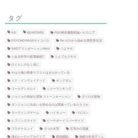
タグ
A3!
BEASTARS
FGO絶対魔獣戦線バビロニア
PSYCHO-PASSサイコパス
Re:ゼロから始める異世界生活
SAOアリシゼーションWoU
つよサガ
とある科学の超電磁砲T
とんでもスキル
ひぐらしのなく頃に
やはり俺の青春ラブコメはまちがっている
イド・インヴェイデッド
キングダム
ゴールデンカムイ
シャーマンキング
ジョジョの奇妙な冒険 ストーンオーシャン
ダイの大冒険
ダンジョンに出会いを求めるのは間違っているだろうか
ダーウィンズゲーム
ハイキュー
バビロン
ヒプノシスマイク
ピーチボーイリバーサイド
プラチナエンド
七つの大罪
五等分の花嫁
僕のヒーローアカデミア
呪術廻戦
地縛少年花子くん