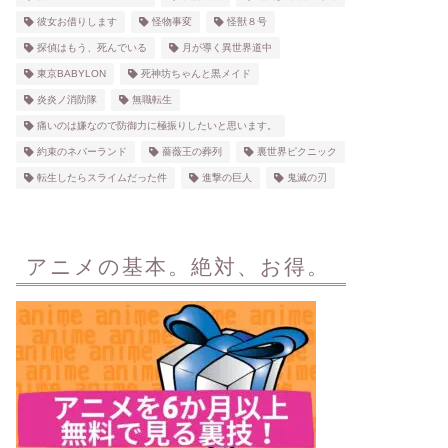
彼女お借りします
怪物事変
怪獣８号
探偵はもう、死んでいる
月が導く異世界道中
東京BABYLON
死神坊ちゃんと黒メイド
炎炎ノ消防隊
無職転生
痛いのは嫌なので防御力に極振りしたいと思います。
約束のネバーランド
薔薇王の葬列
裏世界ピクニック
転生したらスライムだった件
進撃の巨人
鬼滅の刃
アニメの基本。絶対、お得。