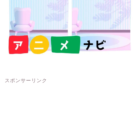
スポンサーリンク