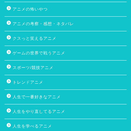
アニメの怖いやつ
アニメの考察・感想・ネタバレ
クスっと笑えるアニメ
ゲームの世界で戦うアニメ
スポーツ/競技アニメ
トレンドアニメ
人生で一番好きなアニメ
人生をやり直してるアニメ
人生を学べるアニメ