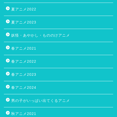
夏アニメ2022
夏アニメ2023
妖怪・あやかし・もののけアニメ
春アニメ2021
春アニメ2022
春アニメ2023
春アニメ2024
男の子がいっぱい出てくるアニメ
秋アニメ2021