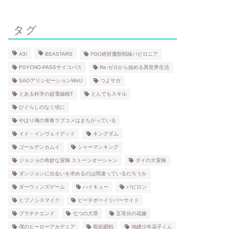
タグ
A3!
BEASTARS
FGO絶対魔獣戦線バビロニア
PSYCHO-PASSサイコパス
Re:ゼロから始める異世界生活
SAOアリシゼーションWoU
つよサガ
とある科学の超電磁砲T
とんでもスキル
ひぐらしのなく頃に
やはり俺の青春ラブコメはまちがっている
イド・インヴェイデッド
キングダム
ゴールデンカムイ
シャーマンキング
ジョジョの奇妙な冒険 ストーンオーシャン
ダイの大冒険
ダンジョンに出会いを求めるのは間違っているだろうか
ダーウィンズゲーム
ハイキュー
バビロン
ヒプノシスマイク
ピーチボーイリバーサイド
プラチナエンド
七つの大罪
五等分の花嫁
僕のヒーローアカデミア
呪術廻戦
地縛少年花子くん