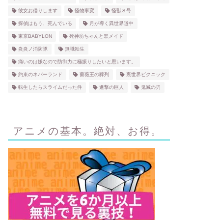
彼女お借りします
怪物事変
怪獣８号
探偵はもう、死んでいる
月が導く異世界道中
東京BABYLON
死神坊ちゃんと黒メイド
炎炎ノ消防隊
無職転生
痛いのは嫌なので防御力に極振りしたいと思います。
約束のネバーランド
薔薇王の葬列
裏世界ピクニック
転生したらスライムだった件
進撃の巨人
鬼滅の刃
アニメの基本。絶対、お得。