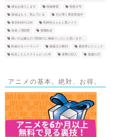
彼女お借りします
怪物事変
怪獣８号
探偵はもう、死んでいる
月が導く異世界道中
東京BABYLON
死神坊ちゃんと黒メイド
炎炎ノ消防隊
無職転生
痛いのは嫌なので防御力に極振りしたいと思います。
約束のネバーランド
薔薇王の葬列
裏世界ピクニック
転生したらスライムだった件
進撃の巨人
鬼滅の刃
アニメの基本。絶対、お得。