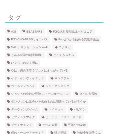
タグ
A3!
BEASTARS
FGO絶対魔獣戦線バビロニア
PSYCHO-PASSサイコパス
Re:ゼロから始める異世界生活
SAOアリシゼーションWoU
つよサガ
とある科学の超電磁砲T
とんでもスキル
ひぐらしのなく頃に
やはり俺の青春ラブコメはまちがっている
イド・インヴェイデッド
キングダム
ゴールデンカムイ
シャーマンキング
ジョジョの奇妙な冒険 ストーンオーシャン
ダイの大冒険
ダンジョンに出会いを求めるのは間違っているだろうか
ダーウィンズゲーム
ハイキュー
バビロン
ヒプノシスマイク
ピーチボーイリバーサイド
プラチナエンド
七つの大罪
五等分の花嫁
僕のヒーローアカデミア
呪術廻戦
地縛少年花子くん