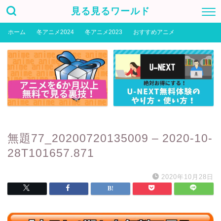
見る見るワールド
ホーム
冬アニメ2024
冬アニメ2023
おすすめアニメ
無題77_20200720135009 – 2020-10-
28T101657.871
2020年10月28日