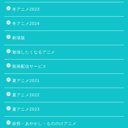
冬アニメ2023
冬アニメ2024
劇場版
勉強したくなるアニメ
動画配信サービス
夏アニメ2021
夏アニメ2022
夏アニメ2023
妖怪・あやかし・もののけアニメ