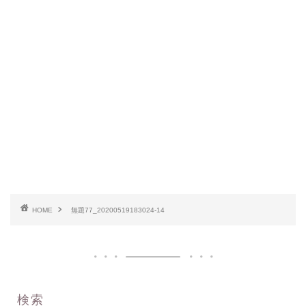
HOME
無題77_20200519183024-14
検索