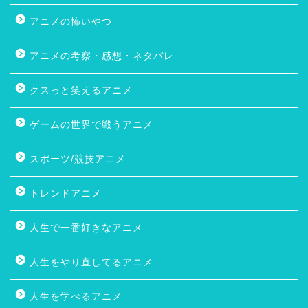
アニメの怖いやつ
アニメの考察・感想・ネタバレ
クスっと笑えるアニメ
ゲームの世界で戦うアニメ
スポーツ/競技アニメ
トレンドアニメ
人生で一番好きなアニメ
人生をやり直してるアニメ
人生を学べるアニメ