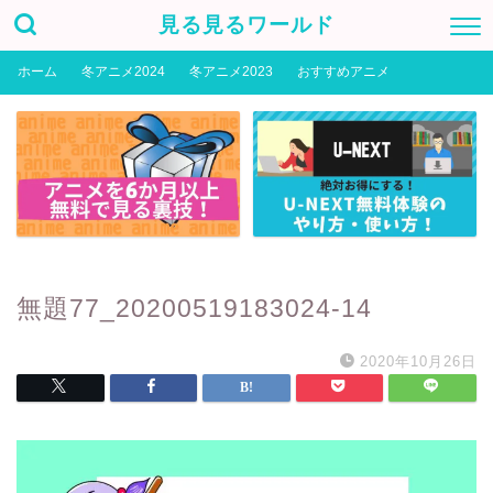
見る見るワールド
ホーム
冬アニメ2024
冬アニメ2023
おすすめアニメ
無題77_20200519183024-14
2020年10月26日