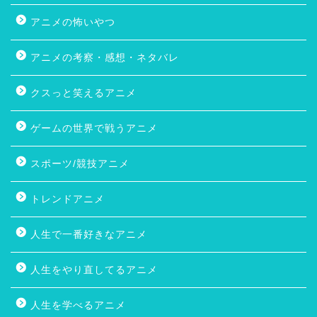
アニメの怖いやつ
アニメの考察・感想・ネタバレ
クスっと笑えるアニメ
ゲームの世界で戦うアニメ
スポーツ/競技アニメ
トレンドアニメ
人生で一番好きなアニメ
人生をやり直してるアニメ
人生を学べるアニメ